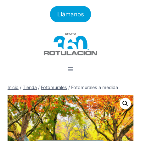
Saltar
al
Llámanos
contenido
Inicio
/
Tienda
/
Fotomurales
/
Fotomurales a medida