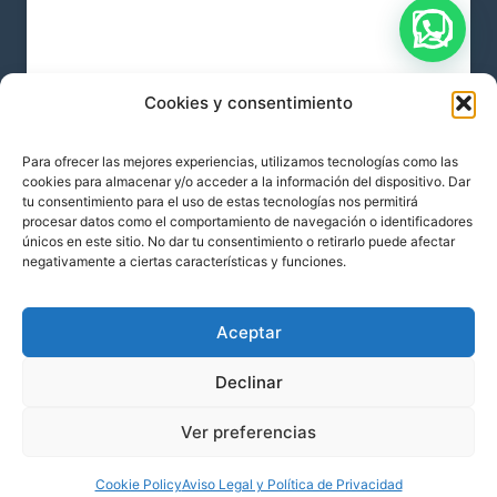
Cookies y consentimiento
Haz clic para aceptar cookies de
Para ofrecer las mejores experiencias, utilizamos tecnologías como las
marketing y permitir este contenido
cookies para almacenar y/o acceder a la información del dispositivo. Dar
tu consentimiento para el uso de estas tecnologías nos permitirá
procesar datos como el comportamiento de navegación o identificadores
únicos en este sitio. No dar tu consentimiento o retirarlo puede afectar
negativamente a ciertas características y funciones.
Aceptar
Declinar
Ver preferencias
© 2026 360rotulacion.com
Cookie Policy
Aviso Legal y Política de Privacidad
Inicio
Tu Cuenta
Carrito
Buscar