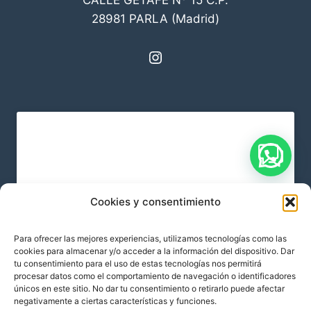
CALLE GETAFE Nº 15 C.P.
28981 PARLA (Madrid)
Instagram
Cookies y consentimiento
Haz clic para aceptar cookies de
Para ofrecer las mejores experiencias, utilizamos tecnologías como las
marketing y permitir este contenido
cookies para almacenar y/o acceder a la información del dispositivo. Dar
tu consentimiento para el uso de estas tecnologías nos permitirá
procesar datos como el comportamiento de navegación o identificadores
únicos en este sitio. No dar tu consentimiento o retirarlo puede afectar
negativamente a ciertas características y funciones.