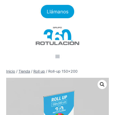
Saltar
al
Llámanos
contenido
Inicio
/
Tienda
/
Roll up
/
Roll-up 150×200